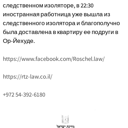
следственном изоляторе, в 22:30
иностранная работница уже вышла из
следственного изолятора и благополучно
была доставлена ​​в квартиру ее подруги в
Ор-Йехуде.
https://www.facebook.com/
Roschel.law/
https://rtz-law.co.il/
+972 54-392-6180