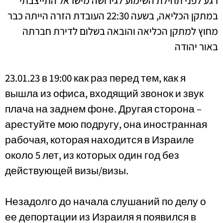
רגע לפני תחילת השימוע לגירושה מישראל התייצבתי
במתקן הכליאה, בשעה 22:30 העובדת הזרה הייתה כבר
מחוץ למתקן הכליאה והובאה בשלום לדירת חברתה
באור יהודה
23.01.23 в 19:00 как раз перед тем, как я
вышла из офиса, входящий звонок и звук
плача на заднем фоне. Другая сторона –
арестуйте мою подругу, она иностранная
рабочая, которая находится в Израиле
около 5 лет, из которых один год без
действующей визы/визы.
Незадолго до начала слушаний по делу о
ее депортации из Израиля я появился в