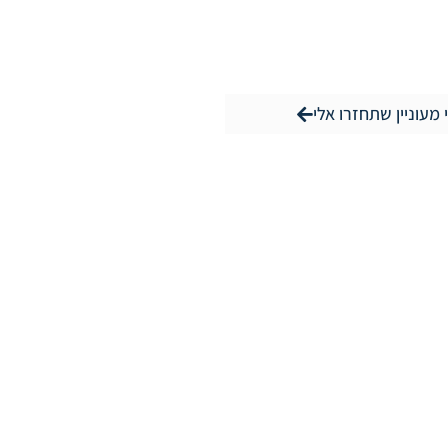
 מעוניין שתחזרו אלי
עשו לנו לייק
ובת ראשית: עזרא גבאי 3 – מתחם מטרופארק
r
oschel