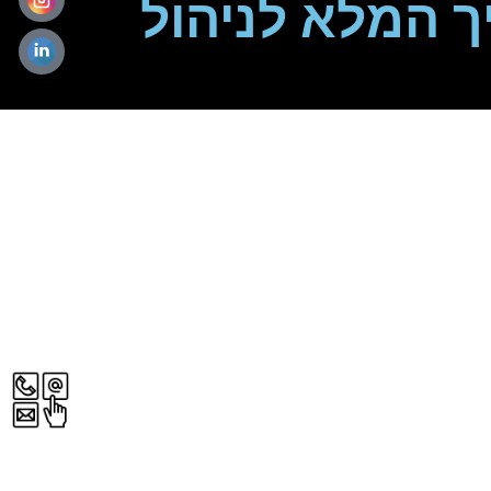
ך המלא לניהול
ן? המדריך
עסקית